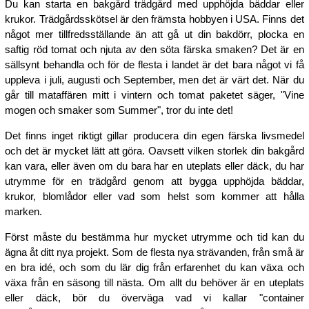
Du kan starta en bakgård trädgård med upphöjda bäddar eller
krukor. Trädgårdsskötsel är den främsta hobbyen i USA. Finns det
något mer tillfredsställande än att gå ut din bakdörr, plocka en
saftig röd tomat och njuta av den söta färska smaken? Det är en
sällsynt behandla och för de flesta i landet är det bara något vi få
uppleva i juli, augusti och September, men det är värt det. När du
går till mataffären mitt i vintern och tomat paketet säger, "Vine
mogen och smaker som Summer", tror du inte det!
Det finns inget riktigt gillar producera din egen färska livsmedel
och det är mycket lätt att göra. Oavsett vilken storlek din bakgård
kan vara, eller även om du bara har en uteplats eller däck, du har
utrymme för en trädgård genom att bygga upphöjda bäddar,
krukor, blomlådor eller vad som helst som kommer att hålla
marken.
Först måste du bestämma hur mycket utrymme och tid kan du
ägna åt ditt nya projekt. Som de flesta nya strävanden, från små är
en bra idé, och som du lär dig från erfarenhet du kan växa och
växa från en säsong till nästa. Om allt du behöver är en uteplats
eller däck, bör du överväga vad vi kallar "container