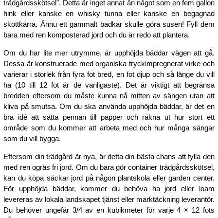
trädgårdsskötsel". Detta är inget annat än något som en fem gallon
hink eller kanske en whisky tunna eller kanske en begagnad
skottkärra. Ännu ett gammalt badkar skulle göra susen! Fyll dem
bara med ren komposterad jord och du är redo att plantera.
Om du har lite mer utrymme, är upphöjda bäddar vägen att gå.
Dessa är konstruerade med organiska tryckimpregnerat virke och
varierar i storlek från fyra fot bred, en fot djup och så länge du vill
ha (10 till 12 fot är de vanligaste). Det är viktigt att begränsa
bredden eftersom du måste kunna nå mitten av sängen utan att
kliva på smutsa. Om du ska använda upphöjda bäddar, är det en
bra idé att sätta pennan till papper och räkna ut hur stort ett
område som du kommer att arbeta med och hur många sängar
som du vill bygga.
Eftersom din trädgård är nya, är detta din bästa chans att fylla den
med ren ogräs fri jord. Om du bara gör container trädgårdsskötsel,
kan du köpa säckar jord på någon plantskola eller garden center.
För upphöjda bäddar, kommer du behöva ha jord eller loam
levereras av lokala landskapet tjänst eller marktäckning leverantör.
Du behöver ungefär 3/4 av en kubikmeter för varje 4 × 12 fots