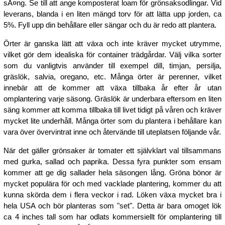
sÃ¤ng. Se till att ange komposterat loam för grönsaksodlingar. Vid
leverans, blanda i en liten mängd torv för att lätta upp jorden, ca
5%. Fyll upp din behållare eller sängar och du är redo att plantera.
Örter är ganska lätt att växa och inte kräver mycket utrymme,
vilket gör dem idealiska för container trädgårdar. Välj vilka sorter
som du vanligtvis använder till exempel dill, timjan, persilja,
gräslök, salvia, oregano, etc. Många örter är perenner, vilket
innebär att de kommer att växa tillbaka år efter år utan
omplantering varje säsong. Gräslök är underbara eftersom en liten
säng kommer att komma tillbaka till livet tidigt på våren och kräver
mycket lite underhåll. Många örter som du plantera i behållare kan
vara över övervintrat inne och återvände till uteplatsen följande vår.
När det gäller grönsaker är tomater ett självklart val tillsammans
med gurka, sallad och paprika. Dessa fyra punkter som ensam
kommer att ge dig sallader hela säsongen lång. Gröna bönor är
mycket populära för och med vacklade plantering, kommer du att
kunna skörda dem i flera veckor i rad. Löken växa mycket bra i
hela USA och bör planteras som "set". Detta är bara omoget lök
ca 4 inches tall som har odlats kommersiellt för omplantering till